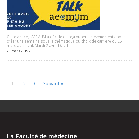
Cette année, l’AEEMUM a décidé de regrouper les événements pour
créer une semaine sous la thématique du choix de carrière du 25
mars au 2 avril. Mardi 2 avril 18 […]
21 mars 2019 -
1
2
3
Suivant »
La Faculté de médecine