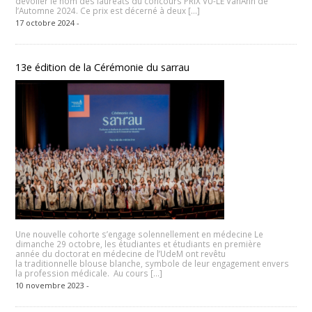
dévoiler le nom des lauréats du concours PRIX VU-LÊ VanAnh de
l’Automne 2024. Ce prix est décerné à deux […]
17 octobre 2024 -
13e édition de la Cérémonie du sarrau
Une nouvelle cohorte s’engage solennellement en médecine Le
dimanche 29 octobre, les étudiantes et étudiants en première
année du doctorat en médecine de l’UdeM ont revêtu
la traditionnelle blouse blanche, symbole de leur engagement envers
la profession médicale. Au cours […]
10 novembre 2023 -