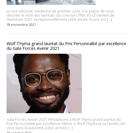
Le vice-décanat, médecine de premier cycle, a le plaisir de vous
dévoiler le nom des lauréats du concours PRIX VU-LÊ VanAnh de
l’Automne 2021. Exceptionnellement cette année, le prix est […]
18 novembre 2021 -
Wolf Thyma grand lauréat du Prix Personnalité par excellence
du Gala Forces Avenir 2021
Gala Forces Avenir 2021 Félicitations à Wolf Thyma grand lauréat du
Prix Personnalité par excellence! Même si Wolf Thyma et sa famille ont
vécu dans la pauvreté à leur arrivée […]
15 octobre 2021 -