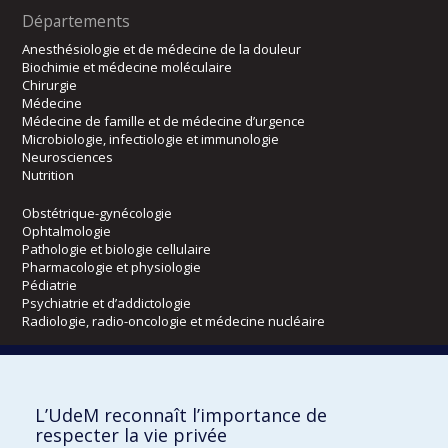
Départements
Anesthésiologie et de médecine de la douleur
Biochimie et médecine moléculaire
Chirurgie
Médecine
Médecine de famille et de médecine d’urgence
Microbiologie, infectiologie et immunologie
Neurosciences
Nutrition
Obstétrique-gynécologie
Ophtalmologie
Pathologie et biologie cellulaire
Pharmacologie et physiologie
Pédiatrie
Psychiatrie et d’addictologie
Radiologie, radio-oncologie et médecine nucléaire
Écoles
L’UdeM reconnaît l’importance de
Kinésiologie et des sciences de l’activité physique
respecter la vie privée
Orthophonie et audiologie