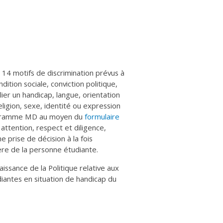
4 motifs de discrimination prévus à
dition sociale, conviction politique,
lier un handicap, langue, orientation
eligion, sexe, identité ou expression
programme MD au moyen du
formulaire
ttention, respect et diligence,
 prise de décision à la fois
ière de la personne étudiante.
ssance de la Politique relative aux
ntes en situation de handicap du