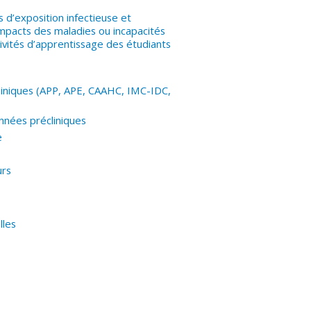
s d’exposition infectieuse et
impacts des maladies ou incapacités
tivités d’apprentissage des étudiants
cliniques (APP, APE, CAAHC, IMC-IDC,
années précliniques
e
urs
lles