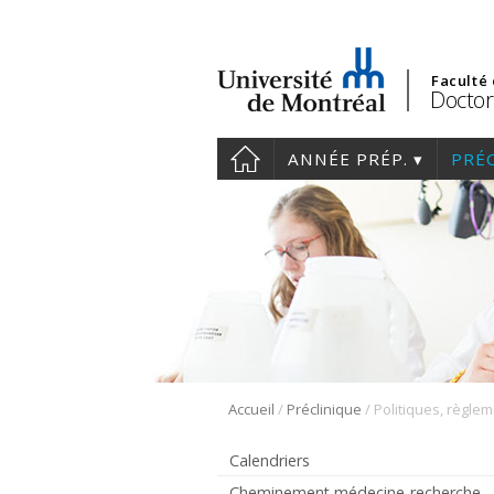
Faculté
Doctor
ANNÉE PRÉP.
PRÉ
/
/
Accueil
Préclinique
Calendriers
Cheminement médecine-recherche