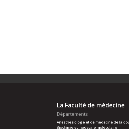
La Faculté de médecine
Départements
Anesthésiologie et de médecine de la do
Biochimie et médecine moléculaire