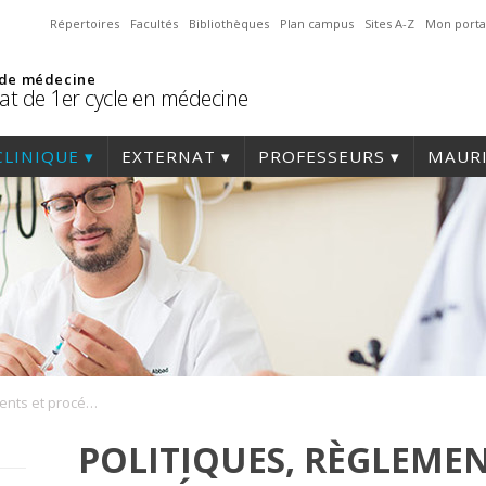
Répertoires
Facultés
Bibliothèques
Plan campus
Sites A-Z
Mon porta
 de médecine
at de 1er cycle en médecine
CLINIQUE
EXTERNAT
PROFESSEURS
MAURI
Politiques, règlements et procédures
POLITIQUES, RÈGLEMEN