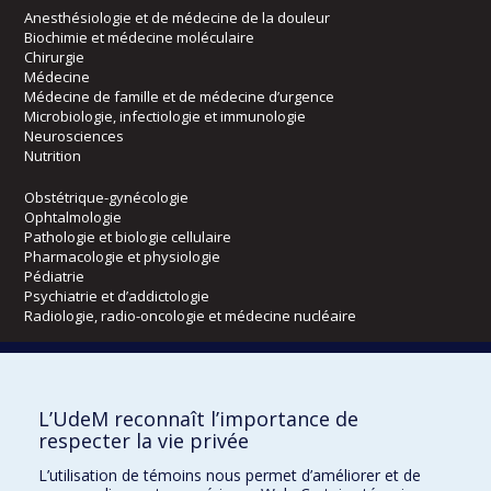
Anesthésiologie et de médecine de la douleur
Biochimie et médecine moléculaire
Chirurgie
Médecine
Médecine de famille et de médecine d’urgence
Microbiologie, infectiologie et immunologie
Neurosciences
Nutrition
Obstétrique-gynécologie
Ophtalmologie
Pathologie et biologie cellulaire
Pharmacologie et physiologie
Pédiatrie
Psychiatrie et d’addictologie
Radiologie, radio-oncologie et médecine nucléaire
Écoles
L’UdeM reconnaît l’importance de
Kinésiologie et des sciences de l’activité physique
respecter la vie privée
Orthophonie et audiologie
Réadaptation
L’utilisation de témoins nous permet d’améliorer et de