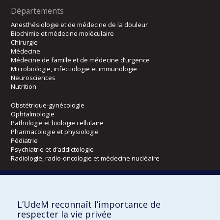
Départements
Anesthésiologie et de médecine de la douleur
Biochimie et médecine moléculaire
Chirurgie
Médecine
Médecine de famille et de médecine d’urgence
Microbiologie, infectiologie et immunologie
Neurosciences
Nutrition
Obstétrique-gynécologie
Ophtalmologie
Pathologie et biologie cellulaire
Pharmacologie et physiologie
Pédiatrie
Psychiatrie et d’addictologie
Radiologie, radio-oncologie et médecine nucléaire
Écoles
L’UdeM reconnaît l’importance de
Kinésiologie et des sciences de l’activité physique
respecter la vie privée
Orthophonie et audiologie