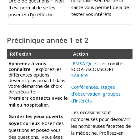
hospitalier/secteur de la
Drôle de questions ? Non.
santé vous permet déjà de
Il est normal de se les
tester vos intérêts
poser et d’y réfléchir.
Préclinique année 1 et 2
Réflexion
Action
Apprenez à vous
IFMSA Qc
et ses comités
connaître
– explorez les
SCOPE/SCOI/SCORE
différentes options,
SARROS
devenez plus proactif dans
votre démarche de choix
Conférences, stages
de spécialité.
d’observation, groupes
Premiers contacts avec le
d’intérêts
milieu hospitalier
.
Les occasions sont
Gardez les yeux ouverts.
nombreuses pour découvrir
Soyez curieux
. Posez des
les nombreuses facettes de
questions et posez-vous
la médecine. Profitez-en !
des questions. Vous êtes