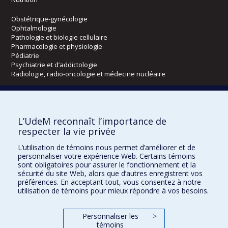
Obstétrique-gynécologie
Ophtalmologie
Pathologie et biologie cellulaire
Pharmacologie et physiologie
Pédiatrie
Psychiatrie et d’addictologie
Radiologie, radio-oncologie et médecine nucléaire
Écoles
L’UdeM reconnaît l’importance de
Kinésiologie et des sciences de l’activité physique
respecter la vie privée
Orthophonie et audiologie
Réadaptation
L’utilisation de témoins nous permet d’améliorer et de
personnaliser votre expérience Web. Certains témoins
sont obligatoires pour assurer le fonctionnement et la
Directions
sécurité du site Web, alors que d’autres enregistrent vos
DPC
préférences. En acceptant tout, vous consentez à notre
CPASS
utilisation de témoins pour mieux répondre à vos besoins.
Éthique clinique
Personnaliser les
>
témoins