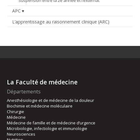
Suspension entre la 2e année et l’externat
APC
L’apprentissage au raisonnement clinique (ARC)
La Faculté de médecine
Départements
Anesthésiologie et de médecine de la douleur
Biochimie et médecine moléculaire
Chirurgie
Médecine
Médecine de famille et de médecine d’urgence
Microbiologie, infectiologie et immunologie
Neurosciences
Nutrition