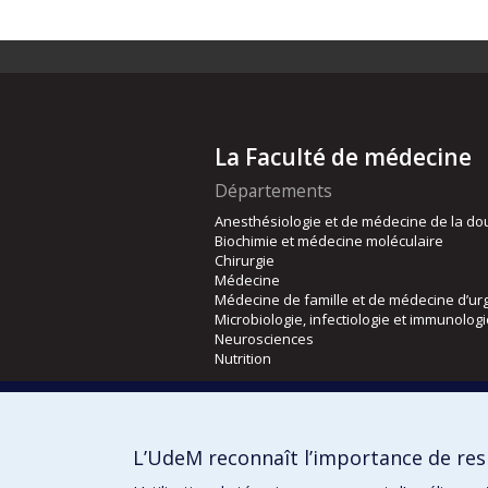
La Faculté de médecine
Départements
Anesthésiologie et de médecine de la do
Biochimie et médecine moléculaire
Chirurgie
Médecine
Médecine de famille et de médecine d’ur
Microbiologie, infectiologie et immunolog
Neurosciences
Nutrition
Écoles
Kinésiologie et des sciences de l’activité
L’UdeM reconnaît l’importance de resp
Orthophonie et audiologie
Réadaptation