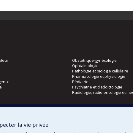
uleur
Obstétrique-gynécologie
Ophtalmologie
Pathologie et biologie cellulaire
Pharmacologie et physiologie
gence
Pédiatrie
ie
Psychiatrie et d’addictologie
Radiologie, radio-oncologie et mé
Directions
 physique
DPC
ecter la vie privée
CPASS
Éthique clinique