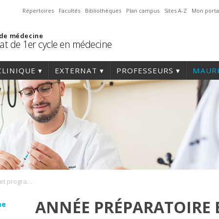
Répertoires
Facultés
Bibliothèques
Plan campus
Sites A-Z
Mon porta
 de médecine
at de 1er cycle en médecine
CLINIQUE
EXTERNAT
PROFESSEURS
MAURI
Année préparatoire et programme MD
ANNÉE PRÉPARATOIRE
me