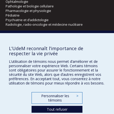
Ophtalmologie
Pathologie et biologie cellulaire
Pharmacologie et physiologie
Pédiatrie
Psychiatrie et d’addictologie
Radiologie, radio-oncologie et médecine nucléaire
Écoles
L’UdeM reconnaît l’importance de
Kinésiologie et des sciences de l’activité physique
respecter la vie privée
Orthophonie et audiologie
Réadaptation
L’utilisation de témoins nous permet d’améliorer et de
personnaliser votre expérience Web. Certains témoins
Directions
sont obligatoires pour assurer le fonctionnement et la
sécurité du site Web, alors que d’autres enregistrent vos
DPC
préférences. En acceptant tout, vous consentez à notre
CPASS
utilisation de témoins pour mieux répondre à vos besoins.
Éthique clinique
Personnaliser les
>
témoins
Tout refuser