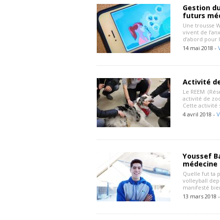
Gestion du
futurs mé
Une trousse W
vivent de l’an
d’abord pour l
14 mai 2018 -
Activité d
Le REEM (Rése
activité de zo
Cette activité
4 avril 2018 -
V
Youssef Ba
médecine
Quelle fut ta 
volleyball dep
manifesté bien
13 mars 2018 