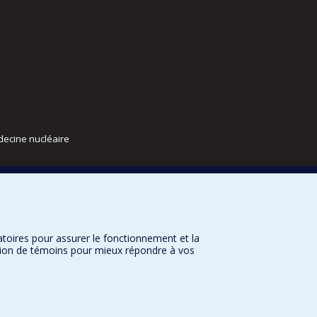
decine nucléaire
atoires pour assurer le fonctionnement et la
sation de témoins pour mieux répondre à vos
n courriel
Studium
Paramètres des témoins