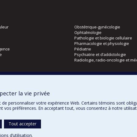
uleur
Obstétrique-gynécologie
Ophtalmologie
Pathologie et biologie cellulaire
Pharmacologie et physiologie
gence
Pédiatrie
ie
Psychiatrie et d’addictologie
Radiologie, radio-oncologie et mé
Directions
 physique
DPC
ecter la vie privée
CPASS
Éthique clinique
t de personnaliser votre expérience Web. Certains témoins sont oblig
ent vos préférences. En acceptant tout, vous consentez à notre utili
Tout accepter
Urgence
Vie privée
Mo
ions d’utilisation
.