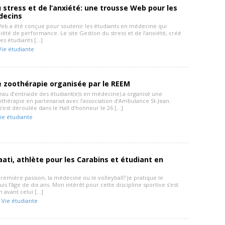
 stress et de l’anxiété: une trousse Web pour les
decins
eb a été conçue pour soutenir les étudiants en médecine qui
xiété de performance. Le site Gestion du stress et de l’anxiété, créé
es étudiants […]
Vie étudiante
e zoothérapie organisée par le REEM
au d’entraide des étudiant(e)s en médecine) a organisé une
othérapie en partenariat avec l’association d’Ambulance St-Jean.
 s’est déroulée dans le Hall d’honneur le 26 […]
ie étudiante
ati, athlète pour les Carabins et étudiant en
première passion, la médecine ou le volleyball? Je pratique le
uis l’âge de dix ans. Mon intérêt pour cette discipline sportive s’est
 avant celui […]
-
Vie étudiante