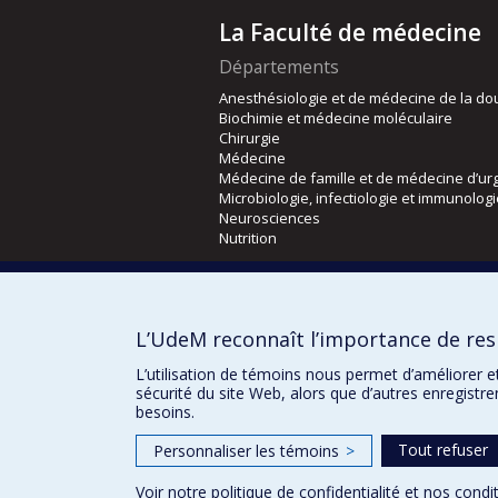
La Faculté de médecine
Départements
Anesthésiologie et de médecine de la do
Biochimie et médecine moléculaire
Chirurgie
Médecine
Médecine de famille et de médecine d’ur
Microbiologie, infectiologie et immunolog
Neurosciences
Nutrition
Écoles
Kinésiologie et des sciences de l’activité
L’UdeM reconnaît l’importance de resp
Orthophonie et audiologie
Réadaptation
L’utilisation de témoins nous permet d’améliorer e
sécurité du site Web, alors que d’autres enregistr
besoins.
Tout refuser
Personnaliser les témoins
>
Voir notre
politique de confidentialité
et nos
condit