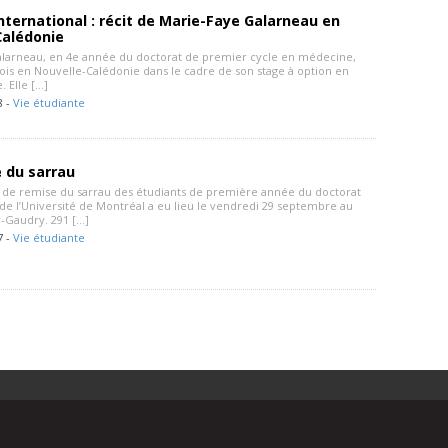
international : récit de Marie-Faye Galarneau en
Calédonie
larneau, en 4e année du doctorat de premier cycle en médecine,
mois en Nouvelle-Calédonie dans le cadre de son stage à option en
. Elle […]
8 -
Vie étudiante
 du sarrau
de remise du sarrau des étudiants de première année du doctorat
e l’Université de Montréal a eu lieu le vendredi 29 septembre au
r-Gaudry. 291 […]
7 -
Vie étudiante