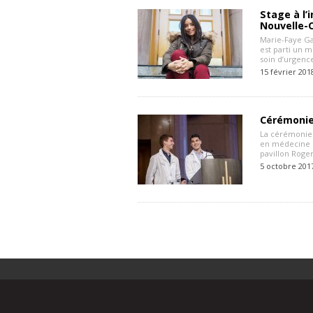
Stage à l’
Nouvelle-
Marie-Faye Ga
est parti un 
soin d’urgence
15 février 201
Cérémonie
La cérémonie 
en médecine d
pavillon Roge
5 octobre 201