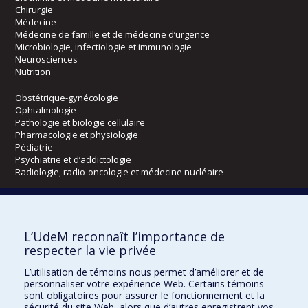
Chirurgie
Médecine
Médecine de famille et de médecine d’urgence
Microbiologie, infectiologie et immunologie
Neurosciences
Nutrition
Obstétrique-gynécologie
Ophtalmologie
Pathologie et biologie cellulaire
Pharmacologie et physiologie
Pédiatrie
Psychiatrie et d’addictologie
Radiologie, radio-oncologie et médecine nucléaire
Écoles
L’UdeM reconnaît l’importance de
Kinésiologie et des sciences de l’activité physique
respecter la vie privée
Orthophonie et audiologie
Réadaptation
L’utilisation de témoins nous permet d’améliorer et de
personnaliser votre expérience Web. Certains témoins
Directions
sont obligatoires pour assurer le fonctionnement et la
sécurité du site Web, alors que d’autres enregistrent vos