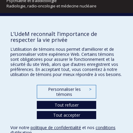
Psychiatrie et d’addictologie
Radiologie, radio-oncologie et médecine nucléaire
Écoles
L’UdeM reconnaît l’importance de
Kinésiologie et des sciences de l’activité physique
respecter la vie privée
Orthophonie et audiologie
Réadaptation
L’utilisation de témoins nous permet d’améliorer et de
personnaliser votre expérience Web. Certains témoins
Directions
sont obligatoires pour assurer le fonctionnement et la
sécurité du site Web, alors que d’autres enregistrent vos
DPC
préférences. En acceptant tout, vous consentez à notre
CPASS
utilisation de témoins pour mieux répondre à vos besoins.
Éthique clinique
Personnaliser les
>
témoins
Tout refuser
Tout accepter
Voir notre
politique de confidentialité
et nos
conditions
d’utilisation
.