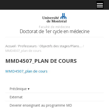
Faculté de médecine
Doctorat de 1er cycle en médecine
/
/
/
Accueil
Professeurs
Objectifs des stages/Plans de cours
MMD4507_plan de cours
MMD4507_PLAN DE COURS
MMD4507_plan de cours
Préclinique
Externat
Devenir enseignant au programme MD