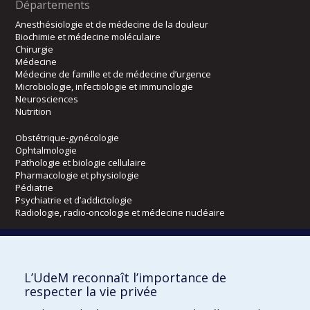
Départements
Anesthésiologie et de médecine de la douleur
Biochimie et médecine moléculaire
Chirurgie
Médecine
Médecine de famille et de médecine d’urgence
Microbiologie, infectiologie et immunologie
Neurosciences
Nutrition
Obstétrique-gynécologie
Ophtalmologie
Pathologie et biologie cellulaire
Pharmacologie et physiologie
Pédiatrie
Psychiatrie et d’addictologie
Radiologie, radio-oncologie et médecine nucléaire
Écoles
L’UdeM reconnaît l’importance de
Kinésiologie et des sciences de l’activité physique
respecter la vie privée
Orthophonie et audiologie
Réadaptation