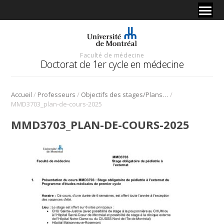
Faculté de médecine
Doctorat de 1er cycle en médecine
/
/
/
Accueil
Professeurs
Objectifs des stages/Plans de cours
MMD3703_plan-de-cours-2025
MMD3703_PLAN-DE-COURS-2025