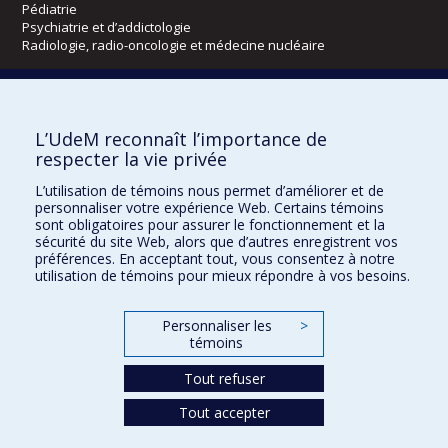
Pédiatrie
Psychiatrie et d’addictologie
Radiologie, radio-oncologie et médecine nucléaire
Écoles
L’UdeM reconnaît l’importance de
Kinésiologie et des sciences de l’activité physique
respecter la vie privée
Orthophonie et audiologie
Réadaptation
L’utilisation de témoins nous permet d’améliorer et de
personnaliser votre expérience Web. Certains témoins
Directions
sont obligatoires pour assurer le fonctionnement et la
sécurité du site Web, alors que d’autres enregistrent vos
DPC
préférences. En acceptant tout, vous consentez à notre
CPASS
utilisation de témoins pour mieux répondre à vos besoins.
Éthique clinique
Personnaliser les
>
témoins
Tout refuser
Tout accepter