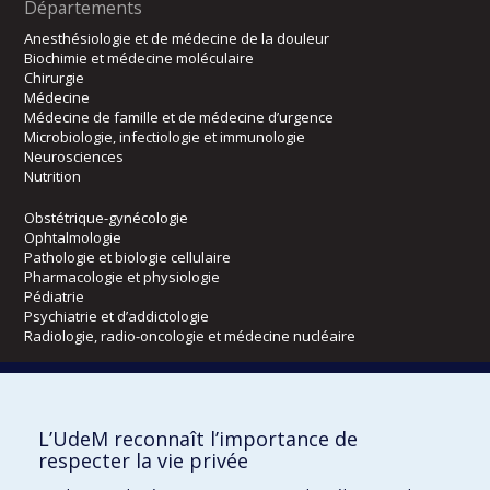
Départements
Anesthésiologie et de médecine de la douleur
Biochimie et médecine moléculaire
Chirurgie
Médecine
Médecine de famille et de médecine d’urgence
Microbiologie, infectiologie et immunologie
Neurosciences
Nutrition
Obstétrique-gynécologie
Ophtalmologie
Pathologie et biologie cellulaire
Pharmacologie et physiologie
Pédiatrie
Psychiatrie et d’addictologie
Radiologie, radio-oncologie et médecine nucléaire
Écoles
L’UdeM reconnaît l’importance de
Kinésiologie et des sciences de l’activité physique
respecter la vie privée
Orthophonie et audiologie
Réadaptation