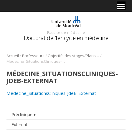
Faculté de médecine
Doctorat de 1er cycle en médecine
/
/
/
Accueil
Professeurs
Objectifs des stages/Plans de cours
Médecine_SituationsCliniques-JdeB-Externat
MÉDECINE_SITUATIONSCLINIQUES-
JDEB-EXTERNAT
Médecine_SituationsCliniques-JdeB-Externat
Préclinique
Externat