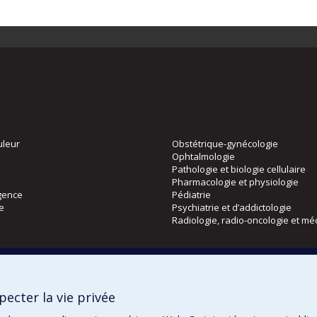
uleur
Obstétrique-gynécologie
Ophtalmologie
Pathologie et biologie cellulaire
Pharmacologie et physiologie
gence
Pédiatrie
ie
Psychiatrie et d’addictologie
Radiologie, radio-oncologie et mé
Directions
 physique
DPC
ecter la vie privée
CPASS
Éthique clinique