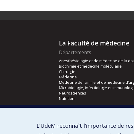
La Faculté de médecine
Départements
Anesthésiologie et de médecine de la do
Biochimie et médecine moléculaire
Chirurgie
Médecine
Médecine de famille et de médecine d’ur
Microbiologie, infectiologie et immunolog
Neurosciences
Nutrition
Écoles
Kinésiologie et des sciences de l’activité
L’UdeM reconnaît l’importance de resp
Orthophonie et audiologie
Réadaptation