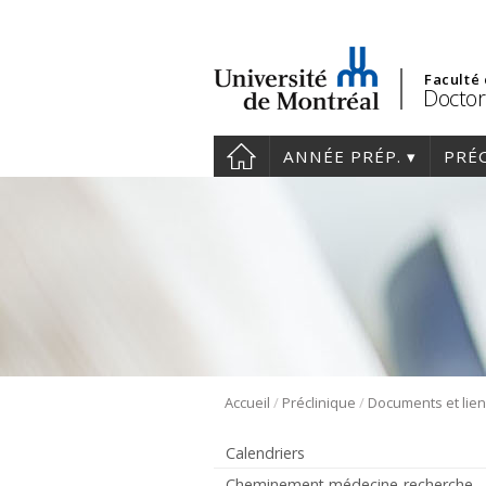
Faculté
Doctor
ANNÉE PRÉP.
PRÉ
/
/
Accueil
Préclinique
Documents et lie
Calendriers
Cheminement médecine-recherche