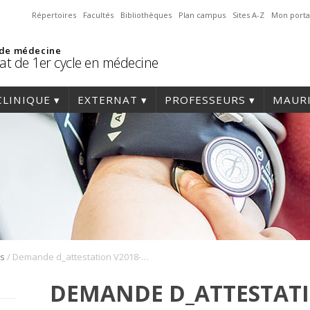
Répertoires
Facultés
Bibliothèques
Plan campus
Sites A-Z
Mon porta
 de médecine
at de 1er cycle en médecine
CLINIQUE
EXTERNAT
PROFESSEURS
MAURI
/
ns
Demande d_attestation V2018-03-06
DEMANDE D_ATTESTATI