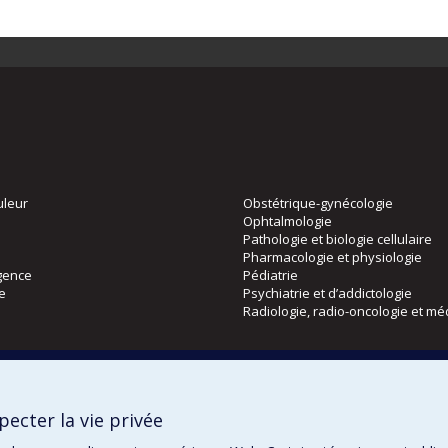
uleur
Obstétrique-gynécologie
Ophtalmologie
Pathologie et biologie cellulaire
Pharmacologie et physiologie
gence
Pédiatrie
ie
Psychiatrie et d’addictologie
Radiologie, radio-oncologie et mé
Directions
 physique
DPC
ecter la vie privée
CPASS
Éthique clinique