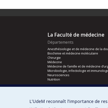
La Faculté de médecine
Départements
Anesthésiologie et de médecine de la do
Biochimie et médecine moléculaire
Chirurgie
Médecine
Médecine de famille et de médecine d’ur
Microbiologie, infectiologie et immunolog
Neurosciences
Nutrition
Écoles
Kinésiologie et des sciences de l’activité
L’UdeM reconnaît l’importance de resp
Orthophonie et audiologie
Réadaptation