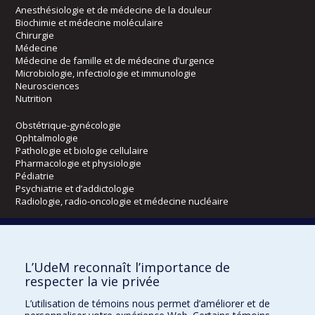
Anesthésiologie et de médecine de la douleur
Biochimie et médecine moléculaire
Chirurgie
Médecine
Médecine de famille et de médecine d’urgence
Microbiologie, infectiologie et immunologie
Neurosciences
Nutrition
Obstétrique-gynécologie
Ophtalmologie
Pathologie et biologie cellulaire
Pharmacologie et physiologie
Pédiatrie
Psychiatrie et d’addictologie
Radiologie, radio-oncologie et médecine nucléaire
Écoles
L’UdeM reconnaît l’importance de
Kinésiologie et des sciences de l’activité physique
respecter la vie privée
Orthophonie et audiologie
Réadaptation
L’utilisation de témoins nous permet d’améliorer et de