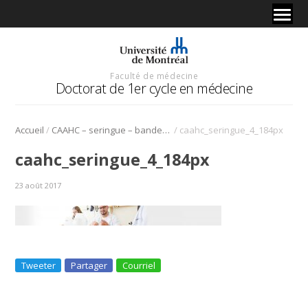
Faculté de médecine
Doctorat de 1er cycle en médecine
/
/
Accueil
CAAHC – seringue – bandeau
caahc_seringue_4_184px
caahc_seringue_4_184px
23 août 2017
Tweeter
Partager
Courriel