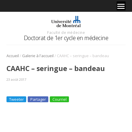
Faculté de médecine
Doctorat de 1er cycle en médecine
/
/
Accueil
Galerie à l'accueil
CAAHC – seringue – bandeau
CAAHC – seringue – bandeau
23 août 2017
Tweeter
Partager
Courriel