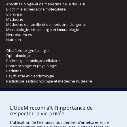
Anesthésiologie et de médecine de la douleur
Biochimie et médecine moléculaire
Chirurgie
Médecine
Médecine de famille et de médecine d’urgence
Microbiologie, infectiologie et immunologie
Neurosciences
Nutrition
Obstétrique-gynécologie
Ophtalmologie
Pathologie et biologie cellulaire
Pharmacologie et physiologie
Pédiatrie
Psychiatrie et d’addictologie
Radiologie, radio-oncologie et médecine nucléaire
Écoles
L’UdeM reconnaît l’importance de
Kinésiologie et des sciences de l’activité physique
respecter la vie privée
Orthophonie et audiologie
Réadaptation
L’utilisation de témoins nous permet d’améliorer et de