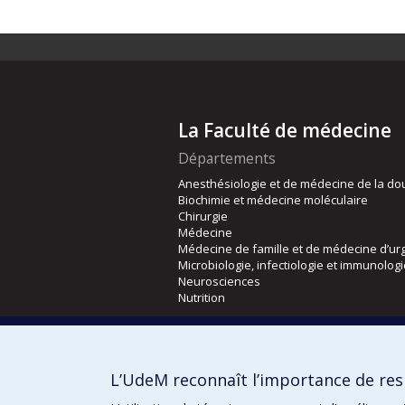
La Faculté de médecine
Départements
Anesthésiologie et de médecine de la do
Biochimie et médecine moléculaire
Chirurgie
Médecine
Médecine de famille et de médecine d’ur
Microbiologie, infectiologie et immunolog
Neurosciences
Nutrition
Écoles
Kinésiologie et des sciences de l’activité
L’UdeM reconnaît l’importance de resp
Orthophonie et audiologie
Réadaptation