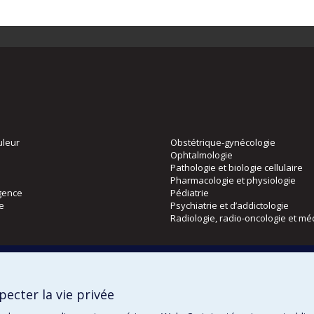
uleur
Obstétrique-gynécologie
Ophtalmologie
Pathologie et biologie cellulaire
Pharmacologie et physiologie
gence
Pédiatrie
ie
Psychiatrie et d’addictologie
Radiologie, radio-oncologie et mé
Directions
 physique
DPC
ecter la vie privée
CPASS
Éthique clinique