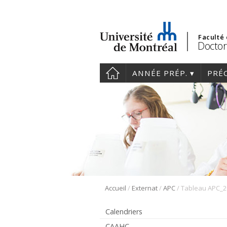
Faculté
Doctor
ANNÉE PRÉP.
PRÉ
/
/
/
Accueil
Externat
APC
Tableau APC_2
Calendriers
CAAHC