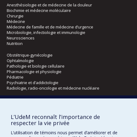
Anesthésiologie et de médecine de la douleur
Biochimie et médecine moléculaire
Chirurgie
Médecine
Médecine de famille et de médecine d’urgence
Microbiologie, infectiologie et immunologie
Neurosciences
Nutrition
Obstétrique-gynécologie
Ophtalmologie
Pathologie et biologie cellulaire
Pharmacologie et physiologie
Pédiatrie
Psychiatrie et d’addictologie
Radiologie, radio-oncologie et médecine nucléaire
Écoles
L’UdeM reconnaît l’importance de
Kinésiologie et des sciences de l’activité physique
respecter la vie privée
Orthophonie et audiologie
Réadaptation
L’utilisation de témoins nous permet d’améliorer et de