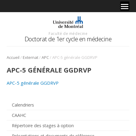
Faculté de médecine
Doctorat de 1er cycle en médecine
/
/
/
Accueil
Externat
APC
APC-5 générale GGDRVP
APC-5 GÉNÉRALE GGDRVP
APC-5 générale GGDRVP
Calendriers
CAAHC
Répertoire des stages à option
Présentations et documents de référence