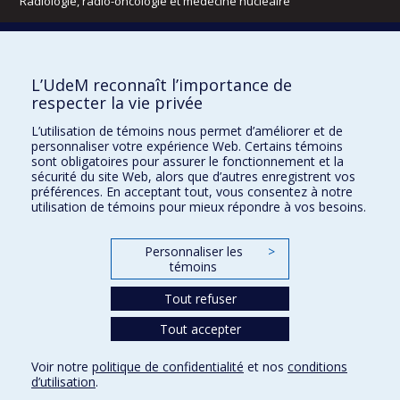
Radiologie, radio-oncologie et médecine nucléaire
Écoles
L’UdeM reconnaît l’importance de
Kinésiologie et des sciences de l’activité physique
respecter la vie privée
Orthophonie et audiologie
Réadaptation
L’utilisation de témoins nous permet d’améliorer et de
personnaliser votre expérience Web. Certains témoins
Directions
sont obligatoires pour assurer le fonctionnement et la
sécurité du site Web, alors que d’autres enregistrent vos
DPC
préférences. En acceptant tout, vous consentez à notre
CPASS
utilisation de témoins pour mieux répondre à vos besoins.
Éthique clinique
Personnaliser les
>
témoins
Tout refuser
Tout accepter
Voir notre
politique de confidentialité
et nos
conditions
d’utilisation
.
Urgence
Vie privée
Mon courriel
Studium