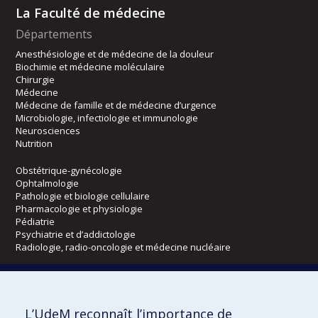
La Faculté de médecine
Départements
Anesthésiologie et de médecine de la douleur
Biochimie et médecine moléculaire
Chirurgie
Médecine
Médecine de famille et de médecine d’urgence
Microbiologie, infectiologie et immunologie
Neurosciences
Nutrition
Obstétrique-gynécologie
Ophtalmologie
Pathologie et biologie cellulaire
Pharmacologie et physiologie
Pédiatrie
Psychiatrie et d’addictologie
Radiologie, radio-oncologie et médecine nucléaire
Écoles
L’UdeM reconnaît l’importance de
Kinésiologie et des sciences de l’activité physique