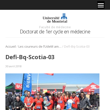
Faculté de médecine
Doctorat de 1er cycle en médecine
/
/
Accueil
Les coureurs de l’UdeM amassent 15 000 $ au Défi caritatif Banque Scotia
Defi-Bq-Scotia-03
Defi-Bq-Scotia-03
30 avril 2018