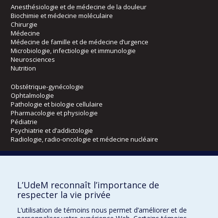
Anesthésiologie et de médecine de la douleur
Biochimie et médecine moléculaire
Chirurgie
Médecine
Médecine de famille et de médecine d’urgence
Microbiologie, infectiologie et immunologie
Neurosciences
Nutrition
Obstétrique-gynécologie
Ophtalmologie
Pathologie et biologie cellulaire
Pharmacologie et physiologie
Pédiatrie
Psychiatrie et d’addictologie
Radiologie, radio-oncologie et médecine nucléaire
Écoles
L’UdeM reconnaît l’importance de
Kinésiologie et des sciences de l’activité physique
respecter la vie privée
Orthophonie et audiologie
Réadaptation
L’utilisation de témoins nous permet d’améliorer et de