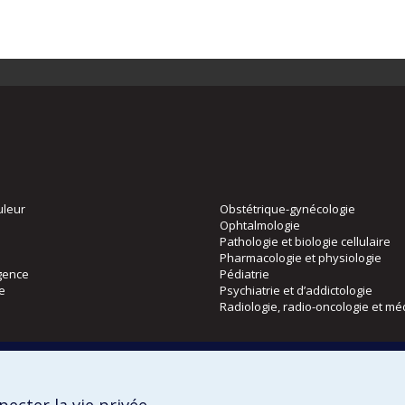
uleur
Obstétrique-gynécologie
Ophtalmologie
Pathologie et biologie cellulaire
Pharmacologie et physiologie
gence
Pédiatrie
ie
Psychiatrie et d’addictologie
Radiologie, radio-oncologie et mé
Directions
 physique
DPC