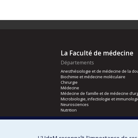
La Faculté de médecine
Départements
Anesthésiologie et de médecine de la do
Biochimie et médecine moléculaire
Chirurgie
Médecine
Médecine de famille et de médecine d’ur
Microbiologie, infectiologie et immunolog
Neurosciences
Nutrition
Écoles
Kinésiologie et des sciences de l’activité