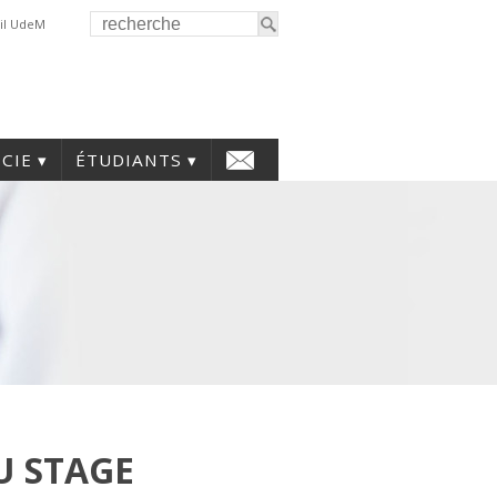
il UdeM
CIE
ÉTUDIANTS
U STAGE