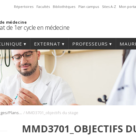
Répertoires
Facultés
Bibliothèques
Plan campus
Sites A-Z
Mon porta
 de médecine
at de 1er cycle en médecine
CLINIQUE
EXTERNAT
PROFESSEURS
MAURI
/
Objectifs des stages/Plans de cours
MMD3701_objectifs du stage
MMD3701_OBJECTIFS D