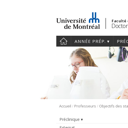
Faculté
Doctor
ANNÉE PRÉP.
PRÉ
/
/
Accueil
Professeurs
Préclinique
Externat