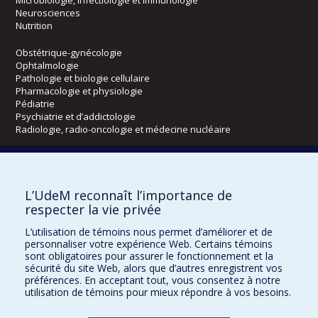
Neurosciences
Nutrition
Obstétrique-gynécologie
Ophtalmologie
Pathologie et biologie cellulaire
Pharmacologie et physiologie
Pédiatrie
Psychiatrie et d’addictologie
Radiologie, radio-oncologie et médecine nucléaire
Écoles
L’UdeM reconnaît l’importance de
Kinésiologie et des sciences de l’activité physique
respecter la vie privée
Orthophonie et audiologie
Réadaptation
L’utilisation de témoins nous permet d’améliorer et de
personnaliser votre expérience Web. Certains témoins
sont obligatoires pour assurer le fonctionnement et la
Directions
sécurité du site Web, alors que d’autres enregistrent vos
DPC
préférences. En acceptant tout, vous consentez à notre
CPASS
utilisation de témoins pour mieux répondre à vos besoins.
Éthique clinique