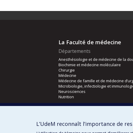
La Faculté de médecine
Départements
Anesthésiologie et de médecine de la do
Biochimie et médecine moléculaire
Chirurgie
Médecine
Médecine de famille et de médecine d’ur
Microbiologie, infectiologie et immunolog
Neurosciences
Nutrition
Écoles
Kinésiologie et des sciences de l’activité
L’UdeM reconnaît l’importance de resp
Orthophonie et audiologie
Réadaptation