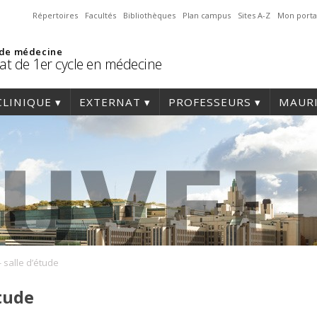
Répertoires
Facultés
Bibliothèques
Plan campus
Sites A-Z
Mon porta
 de médecine
at de 1er cycle en médecine
CLINIQUE
EXTERNAT
PROFESSEURS
MAURI
- salle d’étude
étude