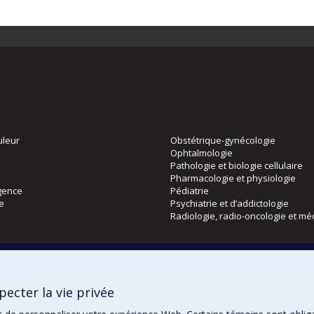
uleur
Obstétrique-gynécologie
Ophtalmologie
Pathologie et biologie cellulaire
Pharmacologie et physiologie
gence
Pédiatrie
ie
Psychiatrie et d’addictologie
Radiologie, radio-oncologie et mé
Directions
 physique
DPC
ecter la vie privée
CPASS
Éthique clinique