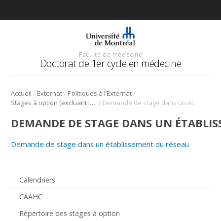
Faculté de médecine
Doctorat de 1er cycle en médecine
/
/
/
Accueil
Externat
Politiques à l’Externat
/
Stages à option (excluant les stages sélectifs)
Demande de stage dans un établissement du réseau
DEMANDE DE STAGE DANS UN ÉTABLIS
Demande de stage dans un établissement du réseau
Calendriers
CAAHC
Répertoire des stages à option