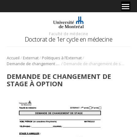
Faculté de médecine
Doctorat de 1er cycle en médecine
/
/
/
Accueil
Externat
Politiques à l’Externat
/
Demande de changement de stage à option
Demande de changement de stage à option
DEMANDE DE CHANGEMENT DE
STAGE À OPTION