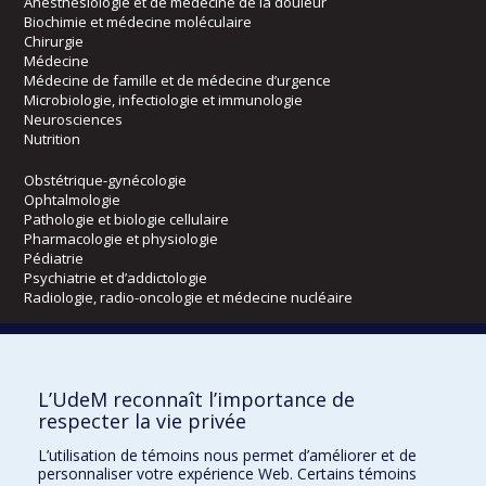
Anesthésiologie et de médecine de la douleur
Biochimie et médecine moléculaire
Chirurgie
Médecine
Médecine de famille et de médecine d’urgence
Microbiologie, infectiologie et immunologie
Neurosciences
Nutrition
Obstétrique-gynécologie
Ophtalmologie
Pathologie et biologie cellulaire
Pharmacologie et physiologie
Pédiatrie
Psychiatrie et d’addictologie
Radiologie, radio-oncologie et médecine nucléaire
Écoles
L’UdeM reconnaît l’importance de
Kinésiologie et des sciences de l’activité physique
respecter la vie privée
Orthophonie et audiologie
Réadaptation
L’utilisation de témoins nous permet d’améliorer et de
personnaliser votre expérience Web. Certains témoins