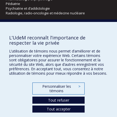
Pédiatrie
Psychiatrie et d’addictologie
Radiologie, radio-oncologie et médecine nucléaire
Écoles
L’UdeM reconnaît l’importance de
Kinésiologie et des sciences de l’activité physique
respecter la vie privée
Orthophonie et audiologie
Réadaptation
L’utilisation de témoins nous permet d’améliorer et de
personnaliser votre expérience Web. Certains témoins
Directions
sont obligatoires pour assurer le fonctionnement et la
sécurité du site Web, alors que d’autres enregistrent vos
DPC
préférences. En acceptant tout, vous consentez à notre
CPASS
utilisation de témoins pour mieux répondre à vos besoins.
Éthique clinique
Personnaliser les
>
témoins
Tout refuser
Tout accepter