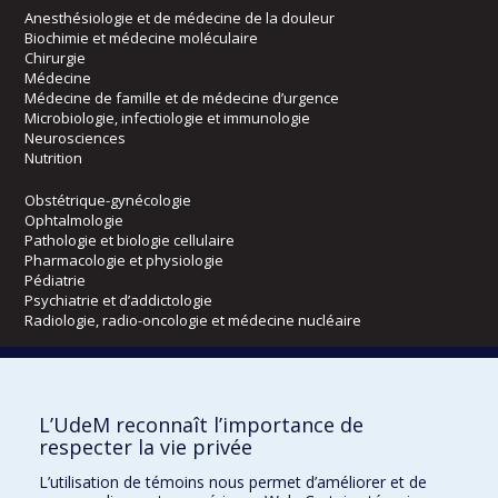
Anesthésiologie et de médecine de la douleur
Biochimie et médecine moléculaire
Chirurgie
Médecine
Médecine de famille et de médecine d’urgence
Microbiologie, infectiologie et immunologie
Neurosciences
Nutrition
Obstétrique-gynécologie
Ophtalmologie
Pathologie et biologie cellulaire
Pharmacologie et physiologie
Pédiatrie
Psychiatrie et d’addictologie
Radiologie, radio-oncologie et médecine nucléaire
Écoles
L’UdeM reconnaît l’importance de
Kinésiologie et des sciences de l’activité physique
respecter la vie privée
Orthophonie et audiologie
Réadaptation
L’utilisation de témoins nous permet d’améliorer et de