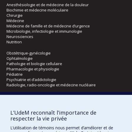
Anesthésiologie et de médecine de la douleur
Biochimie et médecine moléculaire
Chirurgie
Médecine
Médecine de famille et de médecine d’urgence
Microbiologie, infectiologie et immunologie
Neurosciences
Nutrition
Obstétrique-gynécologie
Ophtalmologie
Pathologie et biologie cellulaire
Pharmacologie et physiologie
Pédiatrie
Psychiatrie et d’addictologie
Radiologie, radio-oncologie et médecine nucléaire
Écoles
L’UdeM reconnaît l’importance de
Kinésiologie et des sciences de l’activité physique
respecter la vie privée
Orthophonie et audiologie
Réadaptation
L’utilisation de témoins nous permet d’améliorer et de