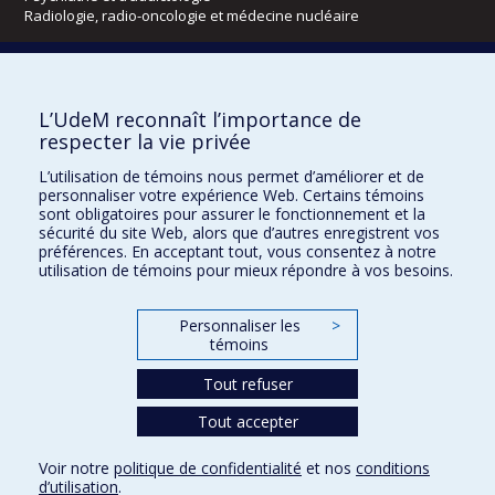
Radiologie, radio-oncologie et médecine nucléaire
Écoles
L’UdeM reconnaît l’importance de
Kinésiologie et des sciences de l’activité physique
respecter la vie privée
Orthophonie et audiologie
Réadaptation
L’utilisation de témoins nous permet d’améliorer et de
personnaliser votre expérience Web. Certains témoins
Directions
sont obligatoires pour assurer le fonctionnement et la
sécurité du site Web, alors que d’autres enregistrent vos
DPC
préférences. En acceptant tout, vous consentez à notre
CPASS
utilisation de témoins pour mieux répondre à vos besoins.
Éthique clinique
Personnaliser les
>
témoins
Tout refuser
Tout accepter
Voir notre
politique de confidentialité
et nos
conditions
d’utilisation
.