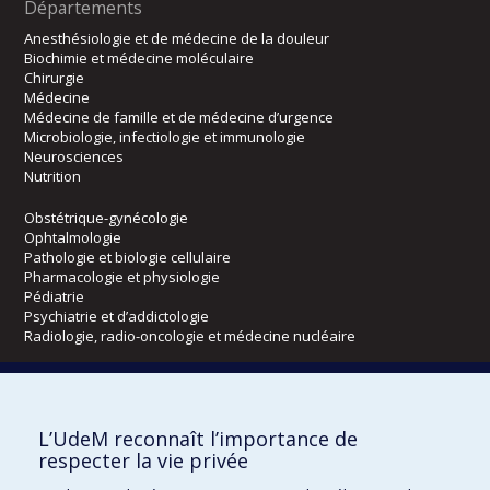
Départements
Anesthésiologie et de médecine de la douleur
Biochimie et médecine moléculaire
Chirurgie
Médecine
Médecine de famille et de médecine d’urgence
Microbiologie, infectiologie et immunologie
Neurosciences
Nutrition
Obstétrique-gynécologie
Ophtalmologie
Pathologie et biologie cellulaire
Pharmacologie et physiologie
Pédiatrie
Psychiatrie et d’addictologie
Radiologie, radio-oncologie et médecine nucléaire
Écoles
L’UdeM reconnaît l’importance de
Kinésiologie et des sciences de l’activité physique
respecter la vie privée
Orthophonie et audiologie
Réadaptation