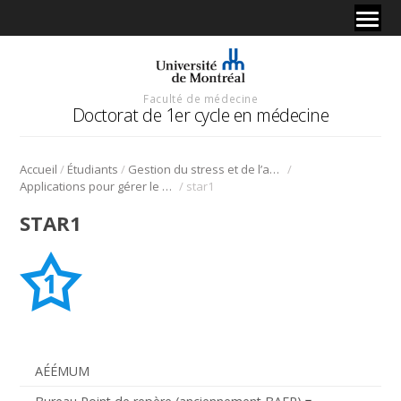
Faculté de médecine
Doctorat de 1er cycle en médecine
/
/
/
Accueil
Étudiants
Gestion du stress et de l’anxiété
/
Applications pour gérer le stress et l’anxiété
star1
STAR1
AÉÉMUM