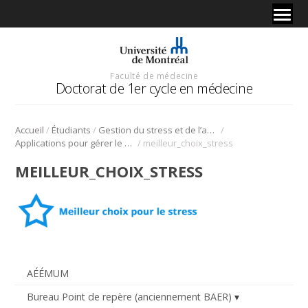
Faculté de médecine
Doctorat de 1er cycle en médecine
/
/
/
Accueil
Étudiants
Gestion du stress et de l’anxiété
/
Applications pour gérer le stress et l’anxiété
meilleur_choix_stress
MEILLEUR_CHOIX_STRESS
AÉÉMUM
Bureau Point de repère (anciennement BAER)