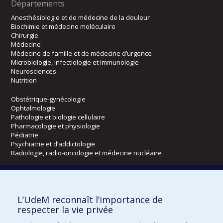
Départements
Anesthésiologie et de médecine de la douleur
Biochimie et médecine moléculaire
Chirurgie
Médecine
Médecine de famille et de médecine d’urgence
Microbiologie, infectiologie et immunologie
Neurosciences
Nutrition
Obstétrique-gynécologie
Ophtalmologie
Pathologie et biologie cellulaire
Pharmacologie et physiologie
Pédiatrie
Psychiatrie et d’addictologie
Radiologie, radio-oncologie et médecine nucléaire
Écoles
L’UdeM reconnaît l’importance de
Kinésiologie et des sciences de l’activité physique
respecter la vie privée
Orthophonie et audiologie
Réadaptation