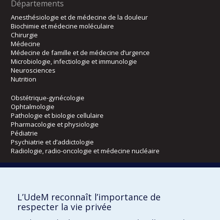
Départements
Anesthésiologie et de médecine de la douleur
Biochimie et médecine moléculaire
Chirurgie
Médecine
Médecine de famille et de médecine d’urgence
Microbiologie, infectiologie et immunologie
Neurosciences
Nutrition
Obstétrique-gynécologie
Ophtalmologie
Pathologie et biologie cellulaire
Pharmacologie et physiologie
Pédiatrie
Psychiatrie et d’addictologie
Radiologie, radio-oncologie et médecine nucléaire
Écoles
L’UdeM reconnaît l’importance de
Kinésiologie et des sciences de l’activité physique
respecter la vie privée
Orthophonie et audiologie
Réadaptation