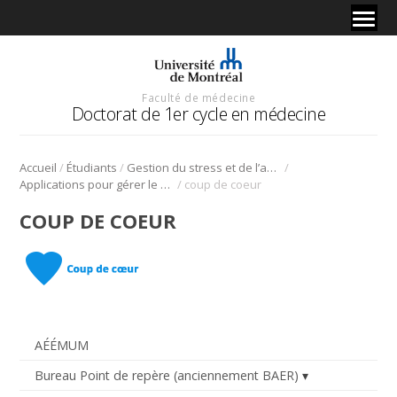
Faculté de médecine
Doctorat de 1er cycle en médecine
/
/
/
Accueil
Étudiants
Gestion du stress et de l’anxiété
/
Applications pour gérer le stress et l’anxiété
coup de coeur
COUP DE COEUR
AÉÉMUM
Bureau Point de repère (anciennement BAER)