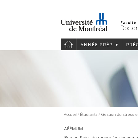
Faculté
Doctor
ANNÉE PRÉP.
PRÉ
/
/
Accueil
Étudiants
AÉÉMUM
Bureau Point de repère (ancienneme