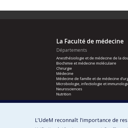
La Faculté de médecine
Départements
Anesthésiologie et de médecine de la do
Biochimie et médecine moléculaire
Chirurgie
Médecine
Médecine de famille et de médecine d’ur
Microbiologie, infectiologie et immunolog
Neurosciences
Nutrition
Écoles
Kinésiologie et des sciences de l’activité
L’UdeM reconnaît l’importance de resp
Orthophonie et audiologie
Réadaptation