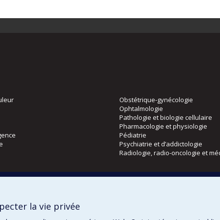
uleur
Obstétrique-gynécologie
Ophtalmologie
Pathologie et biologie cellulaire
Pharmacologie et physiologie
gence
Pédiatrie
ie
Psychiatrie et d’addictologie
Radiologie, radio-oncologie et mé
Directions
 physique
DPC
ecter la vie privée
CPASS
Éthique clinique