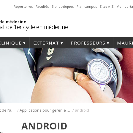
Répertoires
Facultés
Bibliothèques
Plan campus
Sites A-Z
Mon porta
 de médecine
at de 1er cycle en médecine
CLINIQUE
EXTERNAT
PROFESSEURS
MAURI
/
/
Gestion du stress et de l’anxiété
Applications pour gérer le stress et l’anxiété
android
ANDROID
nt