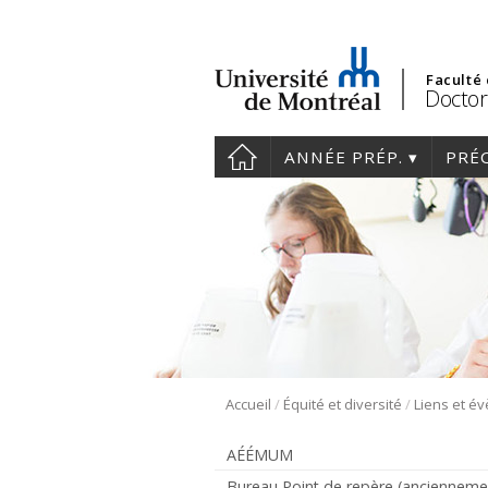
Faculté
Doctor
ANNÉE PRÉP.
PRÉ
/
/
Accueil
Équité et diversité
Liens et é
AÉÉMUM
Bureau Point de repère (ancienneme