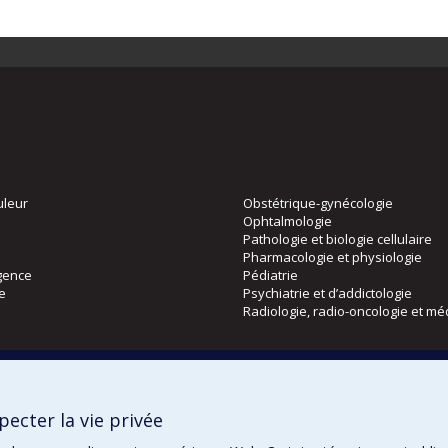
uleur
Obstétrique-gynécologie
Ophtalmologie
Pathologie et biologie cellulaire
Pharmacologie et physiologie
gence
Pédiatrie
ie
Psychiatrie et d’addictologie
Radiologie, radio-oncologie et mé
Directions
 physique
DPC
ecter la vie privée
CPASS
Éthique clinique