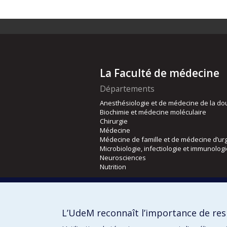
La Faculté de médecine
Départements
Anesthésiologie et de médecine de la do
Biochimie et médecine moléculaire
Chirurgie
Médecine
Médecine de famille et de médecine d’ur
Microbiologie, infectiologie et immunolog
Neurosciences
Nutrition
Écoles
Kinésiologie et des sciences de l’activité
L’UdeM reconnaît l’importance de resp
Orthophonie et audiologie
Réadaptation