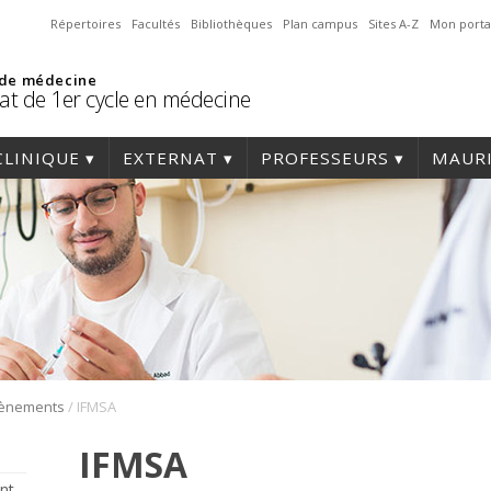
Répertoires
Facultés
Bibliothèques
Plan campus
Sites A-Z
Mon porta
 de médecine
at de 1er cycle en médecine
CLINIQUE
EXTERNAT
PROFESSEURS
MAURI
/
vènements
IFMSA
IFMSA
nt