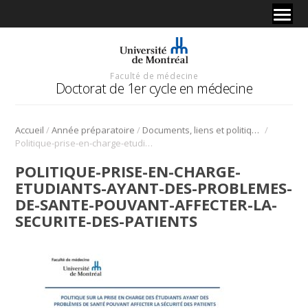
Faculté de médecine
Doctorat de 1er cycle en médecine
/
/
/
Accueil
Année préparatoire
Documents, liens et politiques
Politique-prise-en-charge-etudiants-ayant-des-problemes-de-sante-pouvant-affecter-la-securite-des-patients
POLITIQUE-PRISE-EN-CHARGE-
ETUDIANTS-AYANT-DES-PROBLEMES-
DE-SANTE-POUVANT-AFFECTER-LA-
SECURITE-DES-PATIENTS