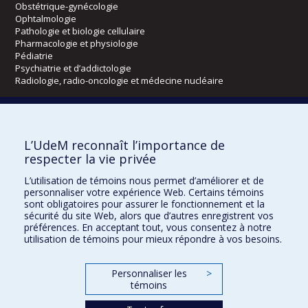
Obstétrique-gynécologie
Ophtalmologie
Pathologie et biologie cellulaire
Pharmacologie et physiologie
Pédiatrie
Psychiatrie et d’addictologie
Radiologie, radio-oncologie et médecine nucléaire
Écoles
L’UdeM reconnaît l’importance de
Kinésiologie et des sciences de l’activité physique
respecter la vie privée
Orthophonie et audiologie
Réadaptation
L’utilisation de témoins nous permet d’améliorer et de
personnaliser votre expérience Web. Certains témoins
Directions
sont obligatoires pour assurer le fonctionnement et la
sécurité du site Web, alors que d’autres enregistrent vos
DPC
préférences. En acceptant tout, vous consentez à notre
CPASS
utilisation de témoins pour mieux répondre à vos besoins.
Éthique clinique
Personnaliser les
>
témoins