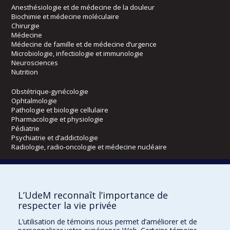
Anesthésiologie et de médecine de la douleur
Biochimie et médecine moléculaire
Chirurgie
Médecine
Médecine de famille et de médecine d’urgence
Microbiologie, infectiologie et immunologie
Neurosciences
Nutrition
Obstétrique-gynécologie
Ophtalmologie
Pathologie et biologie cellulaire
Pharmacologie et physiologie
Pédiatrie
Psychiatrie et d’addictologie
Radiologie, radio-oncologie et médecine nucléaire
Écoles
L’UdeM reconnaît l’importance de
Kinésiologie et des sciences de l’activité physique
respecter la vie privée
Orthophonie et audiologie
Réadaptation
L’utilisation de témoins nous permet d’améliorer et de