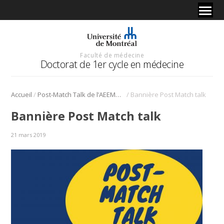
Faculté de médecine
Doctorat de 1er cycle en médecine
/
/
Accueil
Post-Match Talk de l’AEEMUM et démystifions le CaRMS
Bannière Post Match talk
Bannière Post Match talk
21 mars 2019