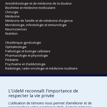
Anesthésiologie et de médecine de la douleur
Biochimie et médecine moléculaire
Chirurgie
Médecine
Médecine de famille et de médecine d’urgence
Microbiologie, infectiologie et immunologie
Neurosciences
Nutrition
Obstétrique-gynécologie
Ophtalmologie
Pathologie et biologie cellulaire
Pharmacologie et physiologie
Pédiatrie
Psychiatrie et d’addictologie
Radiologie, radio-oncologie et médecine nucléaire
Écoles
L’UdeM reconnaît l’importance de
Kinésiologie et des sciences de l’activité physique
respecter la vie privée
Orthophonie et audiologie
Réadaptation
L’utilisation de témoins nous permet d’améliorer et de