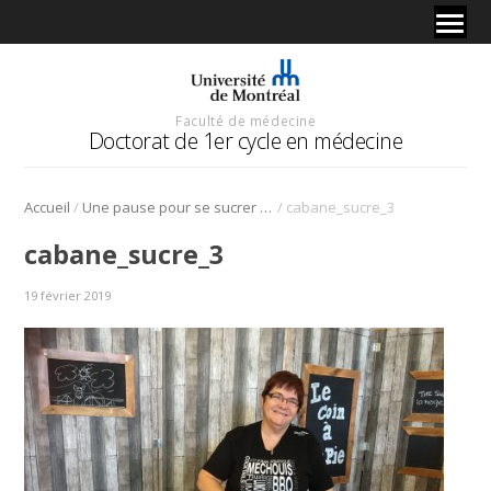
Faculté de médecine
Doctorat de 1er cycle en médecine
/
/
Accueil
Une pause pour se sucrer le bec
cabane_sucre_3
cabane_sucre_3
19 février 2019