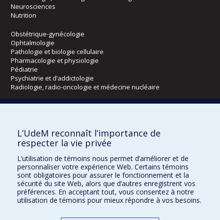
Neurosciences
Nutrition
Obstétrique-gynécologie
Ophtalmologie
Pathologie et biologie cellulaire
Pharmacologie et physiologie
Pédiatrie
Psychiatrie et d’addictologie
Radiologie, radio-oncologie et médecine nucléaire
Écoles
L’UdeM reconnaît l’importance de
Kinésiologie et des sciences de l’activité physique
respecter la vie privée
Orthophonie et audiologie
Réadaptation
L’utilisation de témoins nous permet d’améliorer et de
personnaliser votre expérience Web. Certains témoins
Directions
sont obligatoires pour assurer le fonctionnement et la
sécurité du site Web, alors que d’autres enregistrent vos
DPC
préférences. En acceptant tout, vous consentez à notre
CPASS
utilisation de témoins pour mieux répondre à vos besoins.
Éthique clinique