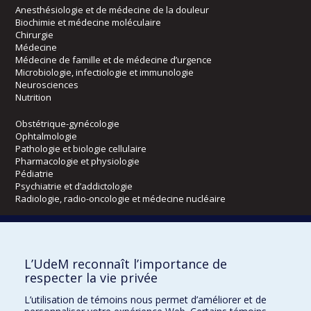
Anesthésiologie et de médecine de la douleur
Biochimie et médecine moléculaire
Chirurgie
Médecine
Médecine de famille et de médecine d’urgence
Microbiologie, infectiologie et immunologie
Neurosciences
Nutrition
Obstétrique-gynécologie
Ophtalmologie
Pathologie et biologie cellulaire
Pharmacologie et physiologie
Pédiatrie
Psychiatrie et d’addictologie
Radiologie, radio-oncologie et médecine nucléaire
Écoles
L’UdeM reconnaît l’importance de
Kinésiologie et des sciences de l’activité physique
respecter la vie privée
Orthophonie et audiologie
Réadaptation
L’utilisation de témoins nous permet d’améliorer et de