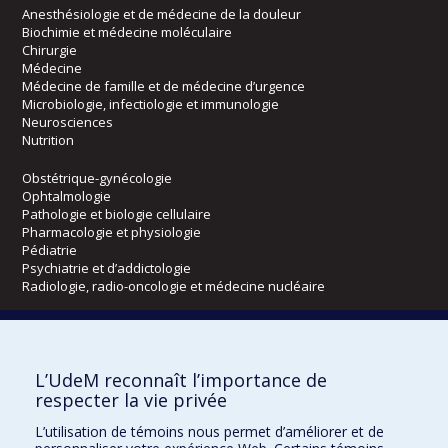
Anesthésiologie et de médecine de la douleur
Biochimie et médecine moléculaire
Chirurgie
Médecine
Médecine de famille et de médecine d’urgence
Microbiologie, infectiologie et immunologie
Neurosciences
Nutrition
Obstétrique-gynécologie
Ophtalmologie
Pathologie et biologie cellulaire
Pharmacologie et physiologie
Pédiatrie
Psychiatrie et d’addictologie
Radiologie, radio-oncologie et médecine nucléaire
Écoles
L’UdeM reconnaît l’importance de
Kinésiologie et des sciences de l’activité physique
respecter la vie privée
Orthophonie et audiologie
Réadaptation
L’utilisation de témoins nous permet d’améliorer et de