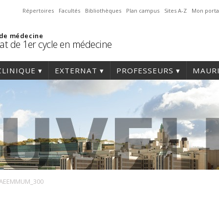
Répertoires
Facultés
Bibliothèques
Plan campus
Sites A-Z
Mon porta
 de médecine
at de 1er cycle en médecine
CLINIQUE
EXTERNAT
PROFESSEURS
MAURI
AEEMMUM_300