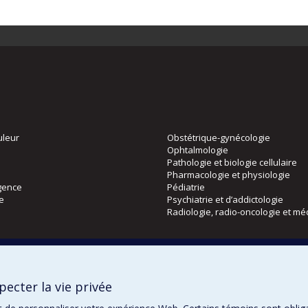
uleur
Obstétrique-gynécologie
Ophtalmologie
Pathologie et biologie cellulaire
Pharmacologie et physiologie
gence
Pédiatrie
ie
Psychiatrie et d’addictologie
Radiologie, radio-oncologie et mé
Directions
 physique
DPC
ecter la vie privée
CPASS
Éthique clinique