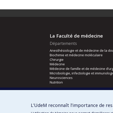
La Faculté de médecine
Départements
Anesthésiologie et de médecine de la do
Biochimie et médecine moléculaire
Chirurgie
Médecine
Médecine de famille et de médecine d’ur
Microbiologie, infectiologie et immunolog
Neurosciences
Nutrition
Écoles
Kinésiologie et des sciences de l’activité
L’UdeM reconnaît l’importance de resp
Orthophonie et audiologie
Réadaptation