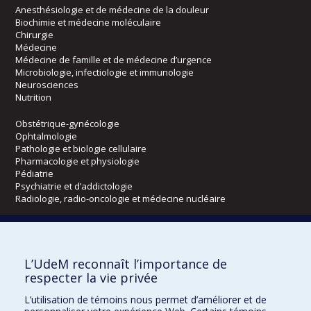
Anesthésiologie et de médecine de la douleur
Biochimie et médecine moléculaire
Chirurgie
Médecine
Médecine de famille et de médecine d’urgence
Microbiologie, infectiologie et immunologie
Neurosciences
Nutrition
Obstétrique-gynécologie
Ophtalmologie
Pathologie et biologie cellulaire
Pharmacologie et physiologie
Pédiatrie
Psychiatrie et d’addictologie
Radiologie, radio-oncologie et médecine nucléaire
Écoles
L’UdeM reconnaît l’importance de
Kinésiologie et des sciences de l’activité physique
respecter la vie privée
Orthophonie et audiologie
Réadaptation
L’utilisation de témoins nous permet d’améliorer et de