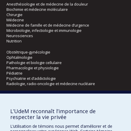
Anesthésiologie et de médecine de la douleur
Biochimie et médecine moléculaire
Chirurgie
Médecine
Médecine de famille et de médecine d’urgence
Microbiologie, infectiologie et immunologie
Neurosciences
Nutrition
Obstétrique-gynécologie
Ophtalmologie
Pathologie et biologie cellulaire
Pharmacologie et physiologie
Pédiatrie
Psychiatrie et d’addictologie
Radiologie, radio-oncologie et médecine nucléaire
Écoles
L’UdeM reconnaît l’importance de
Kinésiologie et des sciences de l’activité physique
respecter la vie privée
Orthophonie et audiologie
Réadaptation
L’utilisation de témoins nous permet d’améliorer et de