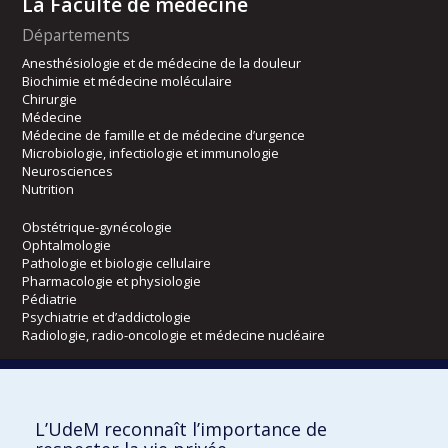
La Faculté de médecine
Départements
Anesthésiologie et de médecine de la douleur
Biochimie et médecine moléculaire
Chirurgie
Médecine
Médecine de famille et de médecine d’urgence
Microbiologie, infectiologie et immunologie
Neurosciences
Nutrition
Obstétrique-gynécologie
Ophtalmologie
Pathologie et biologie cellulaire
Pharmacologie et physiologie
Pédiatrie
Psychiatrie et d’addictologie
Radiologie, radio-oncologie et médecine nucléaire
Écoles
L’UdeM reconnaît l’importance de
Kinésiologie et des sciences de l’activité physique